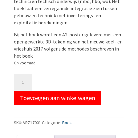
technici en techisch onderwijs (mbo, hbo, wo). Het
boek laat een verregaande integratie zien tussen
gebouw en techniek met investerings- en
exploitatie berekeningen.
Bij het boek wordt een A2-poster geleverd met een
opengewerkte 3D-tekening van het nieuwe koel- en
vrieshuis 2017 volgens de methodes beschreven in
het boek.
Op voorraad
HET
NIEUWE
KOEL-
Toevoegen aan winkelwagen
EN
VRIESHUIS
aantal
SKU:
VRZ17001
Categorie:
Boek